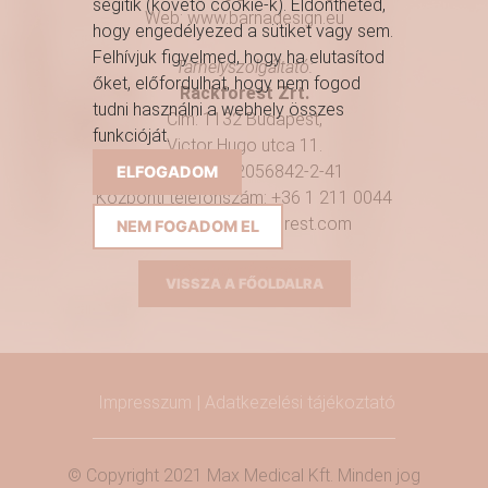
segítik (követő cookie-k). Eldöntheted,
Web: www.barnadesign.eu
hogy engedélyezed a sütiket vagy sem.
Felhívjuk figyelmed, hogy ha elutasítod
Tárhelyszolgáltató:
őket, előfordulhat, hogy nem fogod
Rackforest Zrt.
tudni használni a webhely összes
Cím: 1132 Budapest,
funkcióját.
Victor Hugo utca 11.
Adószám: 32056842-2-41
ELFOGADOM
Központi telefonszám: +36 1 211 0044
E-mail:
info@rackforest.com
NEM FOGADOM EL
Bővebb információ
VISSZA A FŐOLDALRA
Impresszum
|
Adatkezelési tájékoztató
© Copyright 2021 Max Medical Kft. Minden jog