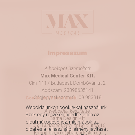
Impresszum
A honlapot üzemelteti:
Max Medical Center Kft.
Cím: 1117 Budapest, Dombóvári út 2.
Adószám: 23898635141
Cégjegyzékszám: 01 09 983318
Cookie-kat használunk
Weboldalunkon cookie-kat használunk.
A weboldalt készítette:
Ezek egy része elengedhetetlen az
Barna Design Kft.
oldal működéséhez, míg mások az
1055 Budapest, Stollár Béla utca 16
oldal és a felhasználói élmény javítását
E-mail:
barna.g@barnadesign.eu